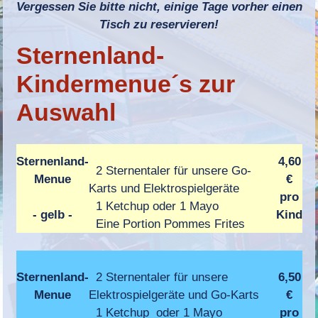
Vergessen Sie bitte nicht, einige Tage vorher einen
Tisch zu reservieren!
Sternenland-
Kindermenue´s
zur
Auswahl
Sternenland-
4,60
2 Sternentaler für unsere Go-
Menue
€
Karts und Elektrospielgeräte
pro
1 Ketchup oder 1 Mayo
- gelb -
Kind
Eine Portion Pommes Frites
Sternenland-
2 Sternentaler für unsere
6,50
Menue
Elektrospielgeräte und Go-Karts
€
1 Ketchup oder 1 Mayo
pro