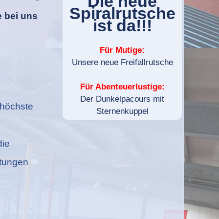
Die neue
Spiralrutsche
e bei uns
ist da!!!
Für Mutige:
Unsere neue Freifallrutsche
Für Abenteuerlustige:
Der Dunkelpacours mit
erhöchste
Sternenkuppel
die
htungen