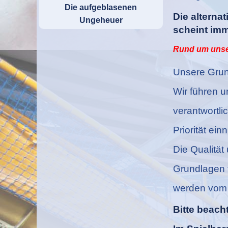
Die aufgeblasenen
Die alterna
Ungeheuer
scheint imm
Rund um unser
Unsere Grun
Wir führen u
verantwortli
Priorität ein
Die Qualität
Grundlagen f
werden vom 
Bitte beach