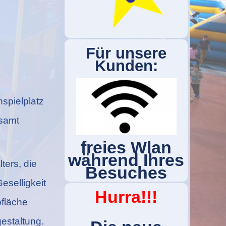
Für unsere
Kunden:
nspielplatz
tsamt
freies Wlan
während Ihres
ters, die
Besuches
eselligkeit
Hurra!!!
ofläche
gestaltung.